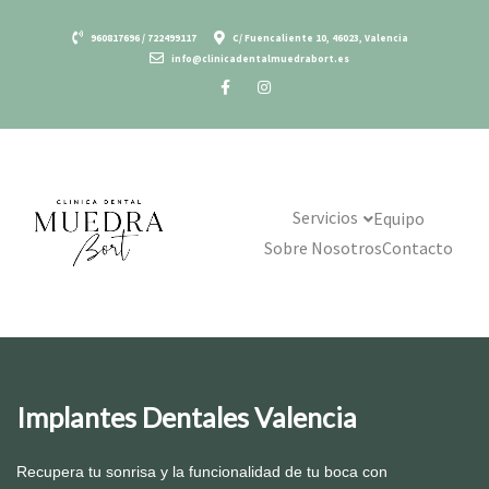
Saltar
al
960817696 / 722499117
C/ Fuencaliente 10, 46023, Valencia
info@clinicadentalmuedrabort.es
contenido
Servicios
Equipo
Sobre Nosotros
Contacto
Implantes Dentales Valencia
Recupera tu sonrisa y la funcionalidad de tu boca con